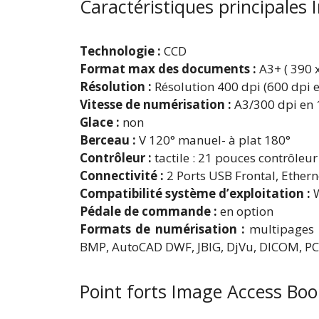
Caractéristiques principales
Technologie :
CCD
Format max des documents :
A3+ ( 390 
Résolution :
Résolution 400 dpi (600 dpi e
Vitesse de numérisation :
A3/300 dpi en 
Glace :
non
Berceau :
V 120° manuel- à plat 180°
Contrôleur :
tactile : 21 pouces contrôleur
Connectivité :
2 Ports USB Frontal, Ethern
Compatibilité système d’exploitation :
W
Pédale de commande :
en option
Formats de numérisation :
multipages P
BMP, AutoCAD DWF, JBIG, DjVu, DICOM, PCS
Point forts Image Access Boo