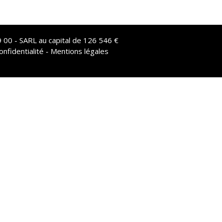
 00 - SARL au capital de 126 546 €
onfidentialité - Mentions légales