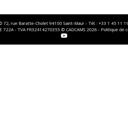
72, rue Baratte-Cholet 94100 Saint-Maur - Tél. : +33 1 45 11 19
PE 722A - TVA FR32414270355 © CADCAMS 2026 -
Politique de c