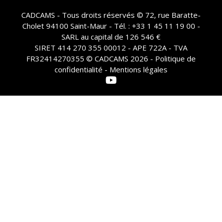
CADCAMS - Tous droits réservés © 72, rue Baratte-
Cholet 94100 Saint-Maur - Tél. : +33 1 45 11 19 00 -
SARL au capital de 126 546 €
SIRET 414 270 355 00012 - APE 722A - TVA
FR32414270355 © CADCAMS 2026 -
Politique de
confidentialité - Mentions légales