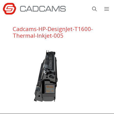
Aller
M
au
contenu
Cadcams-HP-DesignJet-T1600-
Thermal-Inkjet-005