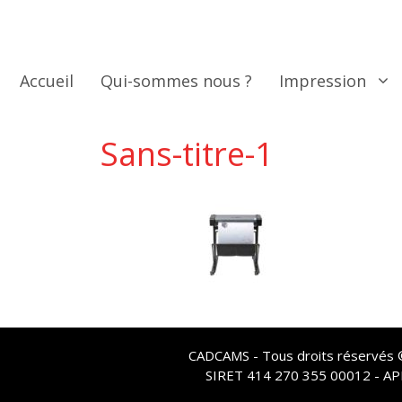
Aller
au
contenu
Accueil
Qui-sommes nous ?
Impression
Sans-titre-1
CADCAMS - Tous droits réservés © 
SIRET 414 270 355 00012 - A