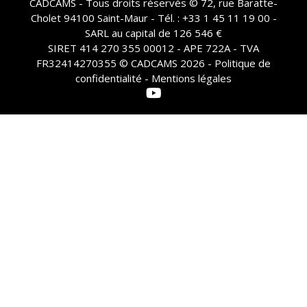
CADCAMS - Tous droits réservés © 72, rue Baratte-
Cholet 94100 Saint-Maur - Tél. : +33 1 45 11 19 00 -
SARL au capital de 126 546 €
SIRET 414 270 355 00012 - APE 722A - TVA
FR32414270355 © CADCAMS 2026 -
Politique de
confidentialité - Mentions légales