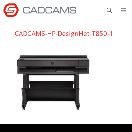
Aller
M
au
contenu
CADCAMS-HP-DesignHet-T850-1