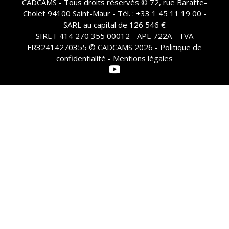
CADCAMS - Tous droits réservés © 72, rue Baratte-
Cholet 94100 Saint-Maur - Tél. : +33 1 45 11 19 00 -
SARL au capital de 126 546 €
SIRET 414 270 355 00012 - APE 722A - TVA
FR32414270355 © CADCAMS 2026 -
Politique de
confidentialité - Mentions légales