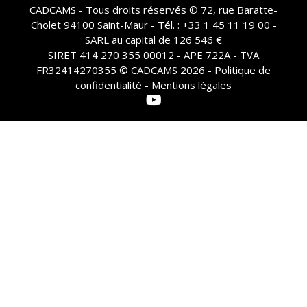
CADCAMS - Tous droits réservés © 72, rue Baratte-
Cholet 94100 Saint-Maur - Tél. : +33 1 45 11 19 00 -
SARL au capital de 126 546 €
SIRET 414 270 355 00012 - APE 722A - TVA
FR32414270355 © CADCAMS 2026 -
Politique de
confidentialité - Mentions légales