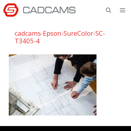
Aller
M
au
contenu
cadcams-Epson-SureColor-SC-
T3405-4