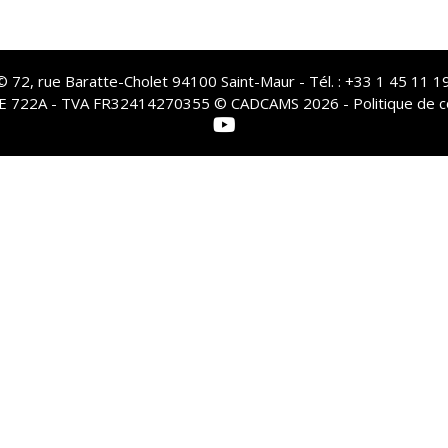
72, rue Baratte-Cholet 94100 Saint-Maur - Tél. : +33 1 45 11 19
PE 722A - TVA FR32414270355 © CADCAMS 2026 -
Politique de c