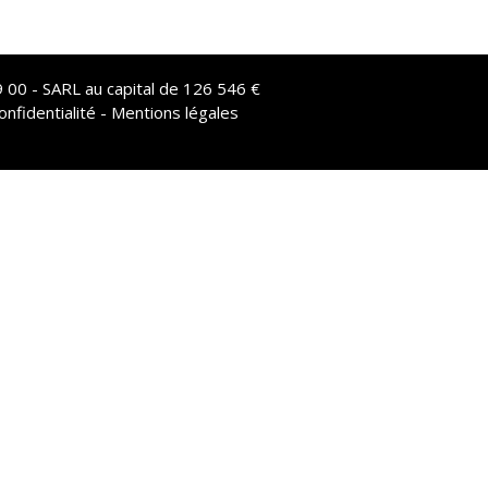
 00 - SARL au capital de 126 546 €
onfidentialité - Mentions légales