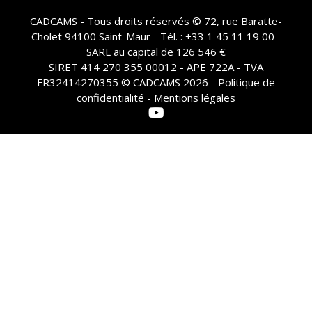
CADCAMS - Tous droits réservés © 72, rue Baratte-
Cholet 94100 Saint-Maur - Tél. : +33 1 45 11 19 00 -
SARL au capital de 126 546 €
SIRET 414 270 355 00012 - APE 722A - TVA
FR32414270355 © CADCAMS 2026 -
Politique de
confidentialité - Mentions légales