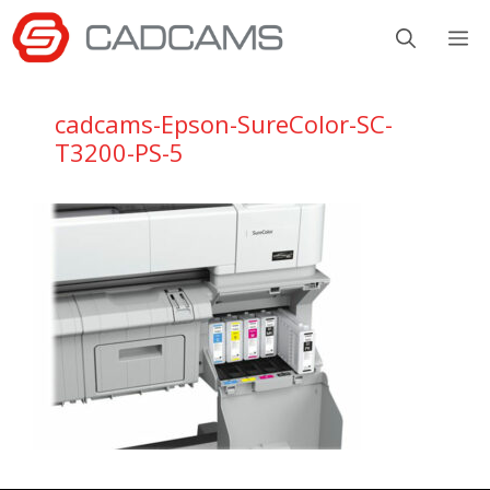
Aller
M
au
contenu
cadcams-Epson-SureColor-SC-
T3200-PS-5