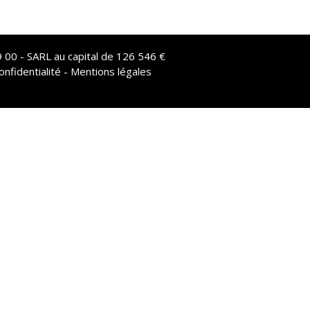
 00 - SARL au capital de 126 546 €
onfidentialité - Mentions légales