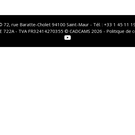
72, rue Baratte-Cholet 94100 Saint-Maur - Tél. : +33 1 45 11 19
PE 722A - TVA FR32414270355 © CADCAMS 2026 -
Politique de c