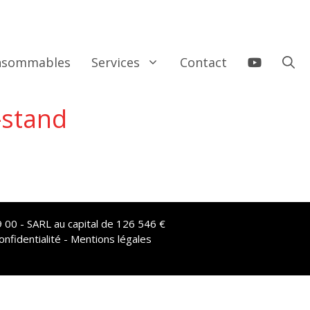
onsommables
Services
Contact
-stand
 00 - SARL au capital de 126 546 €
onfidentialité - Mentions légales