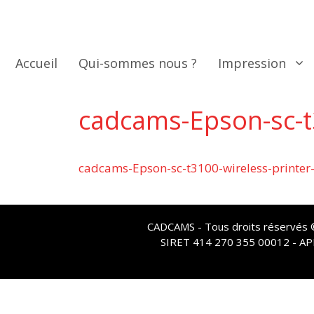
Aller
au
contenu
Accueil
Qui-sommes nous ?
Impression
cadcams-Epson-sc-t3
cadcams-Epson-sc-t3100-wireless-printer
CADCAMS - Tous droits réservés © 
SIRET 414 270 355 00012 - A