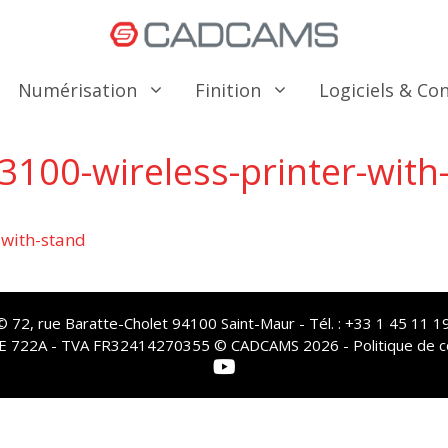
Numérisation
Finition
Logiciels & C
100-wireless-printer-with
-with-stand
72, rue Baratte-Cholet 94100 Saint-Maur - Tél. : +33 1 45 11 19
PE 722A - TVA FR32414270355 © CADCAMS 2026 -
Politique de c