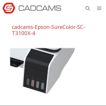
Aller
M
au
contenu
cadcams-Epson-SureColor-SC-
T3100X-4