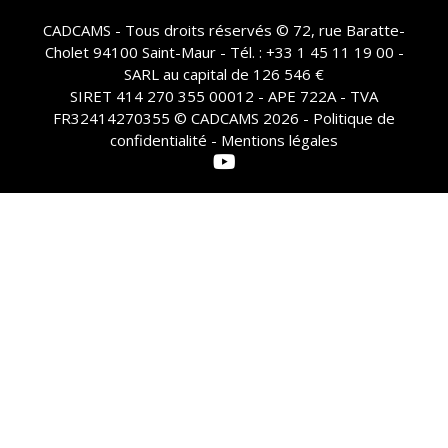
CADCAMS - Tous droits réservés © 72, rue Baratte-
Cholet 94100 Saint-Maur - Tél. : +33 1 45 11 19 00 -
SARL au capital de 126 546 €
SIRET 414 270 355 00012 - APE 722A - TVA
FR32414270355 © CADCAMS 2026 -
Politique de
confidentialité - Mentions légales