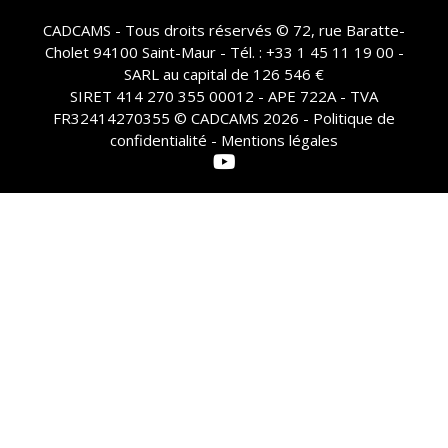
CADCAMS - Tous droits réservés © 72, rue Baratte-
Cholet 94100 Saint-Maur - Tél. : +33 1 45 11 19 00 -
SARL au capital de 126 546 €
SIRET 414 270 355 00012 - APE 722A - TVA
FR32414270355 © CADCAMS 2026 -
Politique de
confidentialité - Mentions légales