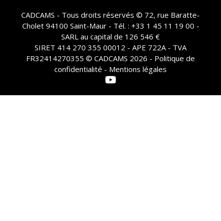
CADCAMS - Tous droits réservés © 72, rue Baratte-
Cholet 94100 Saint-Maur - Tél. : +33 1 45 11 19 00 -
SARL au capital de 126 546 €
SIRET 414 270 355 00012 - APE 722A - TVA
FR32414270355 © CADCAMS 2026 -
Politique de
confidentialité - Mentions légales