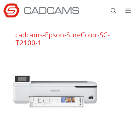
Aller
M
au
contenu
cadcams-Epson-SureColor-SC-
T2100-1