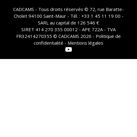
CADCAMS - Tous droits réservés © 72, rue Baratte-
Cholet 94100 Saint-Maur - Tél. : +33 1 45 11 19 00 -
SARL au capital de 126 546 €
SIRET 414 270 355 00012 - APE 722A - TVA
FR32414270355 © CADCAMS 2026 -
Politique de
confidentialité - Mentions légales