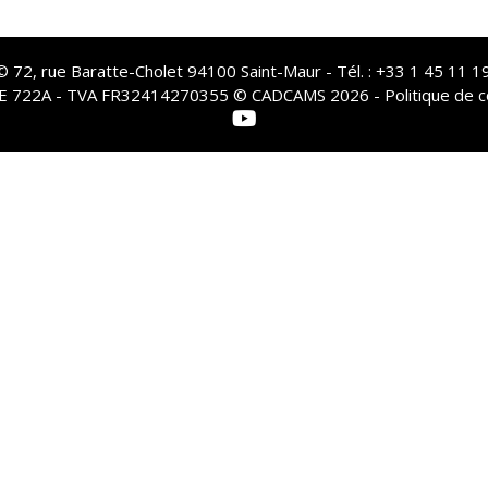
72, rue Baratte-Cholet 94100 Saint-Maur - Tél. : +33 1 45 11 19
PE 722A - TVA FR32414270355 © CADCAMS 2026 -
Politique de c