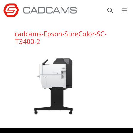
Aller
M
au
contenu
cadcams-Epson-SureColor-SC-
T3400-2