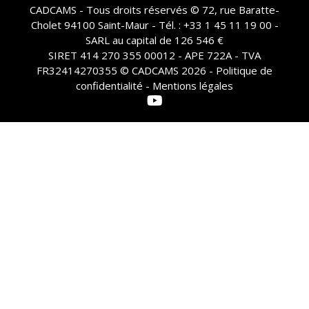
CADCAMS - Tous droits réservés © 72, rue Baratte-
Cholet 94100 Saint-Maur - Tél. : +33 1 45 11 19 00 -
SARL au capital de 126 546 €
SIRET 414 270 355 00012 - APE 722A - TVA
FR32414270355 © CADCAMS 2026 -
Politique de
confidentialité - Mentions légales