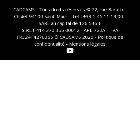
CADCAMS - Tous droits réservés © 72, rue Baratte-
Cholet 94100 Saint-Maur - Tél. : +33 1 45 11 19 00 -
SARL au capital de 126 546 €
SIRET 414 270 355 00012 - APE 722A - TVA
FR32414270355 © CADCAMS 2026 -
Politique de
confidentialité - Mentions légales