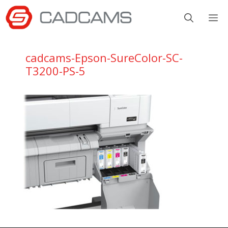
Aller
M
au
contenu
cadcams-Epson-SureColor-SC-
T3200-PS-5