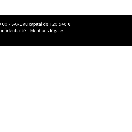
 00 - SARL au capital de 126 546 €
onfidentialité - Mentions légales