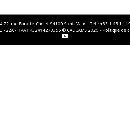
72, rue Baratte-Cholet 94100 Saint-Maur - Tél. : +33 1 45 11 19
PE 722A - TVA FR32414270355 © CADCAMS 2026 -
Politique de c