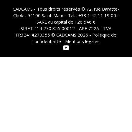
CADCAMS - Tous droits réservés © 72, rue Baratte-
Cholet 94100 Saint-Maur - Tél. : +33 1 45 11 19 00 -
SARL au capital de 126 546 €
SIRET 414 270 355 00012 - APE 722A - TVA
FR32414270355 © CADCAMS 2026 -
Politique de
confidentialité - Mentions légales