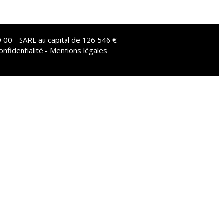
 00 - SARL au capital de 126 546 €
onfidentialité - Mentions légales