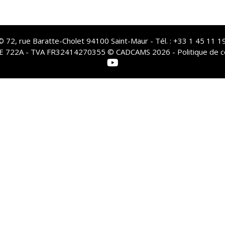
72, rue Baratte-Cholet 94100 Saint-Maur - Tél. : +33 1 45 11 19
PE 722A - TVA FR32414270355 © CADCAMS 2026 -
Politique de c