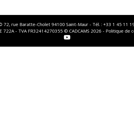
72, rue Baratte-Cholet 94100 Saint-Maur - Tél. : +33 1 45 11 19
PE 722A - TVA FR32414270355 © CADCAMS 2026 -
Politique de c