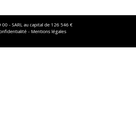
 00 - SARL au capital de 126 546 €
onfidentialité - Mentions légales