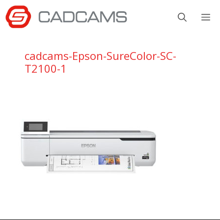
Aller
M
au
contenu
cadcams-Epson-SureColor-SC-
T2100-1