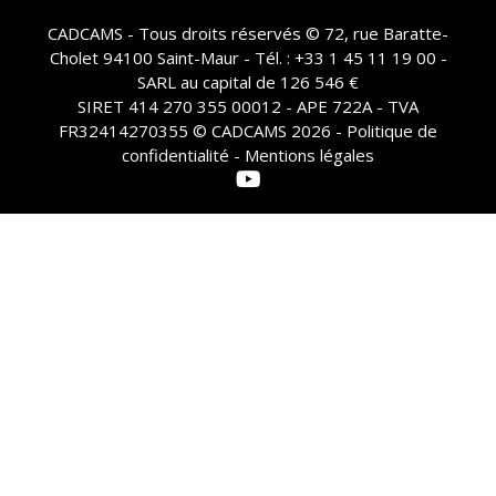
CADCAMS - Tous droits réservés © 72, rue Baratte-
Cholet 94100 Saint-Maur - Tél. : +33 1 45 11 19 00 -
SARL au capital de 126 546 €
SIRET 414 270 355 00012 - APE 722A - TVA
FR32414270355 © CADCAMS 2026 -
Politique de
confidentialité - Mentions légales