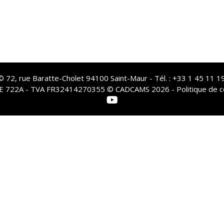
72, rue Baratte-Cholet 94100 Saint-Maur - Tél. : +33 1 45 11 19
PE 722A - TVA FR32414270355 © CADCAMS 2026 -
Politique de c