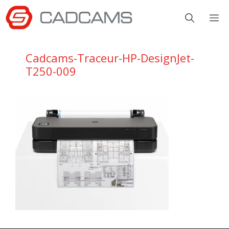
Aller
M
au
contenu
Cadcams-Traceur-HP-DesignJet-
T250-009