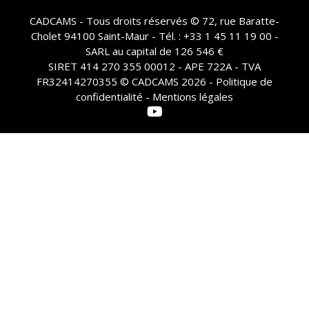
CADCAMS - Tous droits réservés © 72, rue Baratte-
Cholet 94100 Saint-Maur - Tél. : +33 1 45 11 19 00 -
SARL au capital de 126 546 €
SIRET 414 270 355 00012 - APE 722A - TVA
FR32414270355 © CADCAMS 2026 -
Politique de
confidentialité - Mentions légales