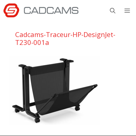
Aller
M
au
contenu
Cadcams-Traceur-HP-DesignJet-
T230-001a