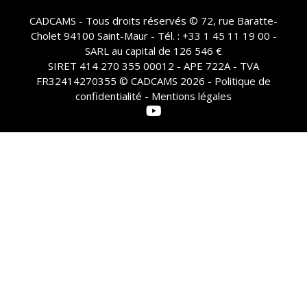
CADCAMS - Tous droits réservés © 72, rue Baratte-
Cholet 94100 Saint-Maur - Tél. : +33 1 45 11 19 00 -
SARL au capital de 126 546 €
SIRET 414 270 355 00012 - APE 722A - TVA
FR32414270355 © CADCAMS 2026 -
Politique de
confidentialité - Mentions légales