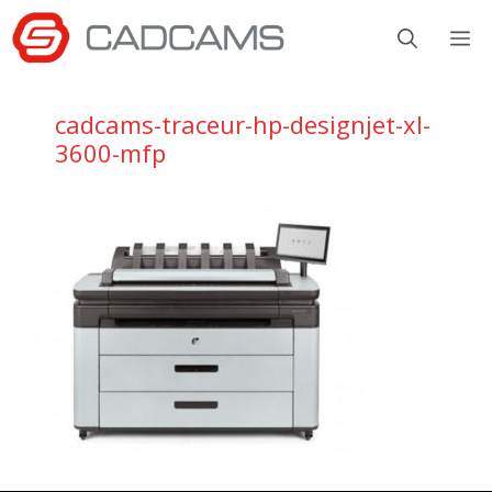
Aller
M
au
contenu
cadcams-traceur-hp-designjet-xl-
3600-mfp