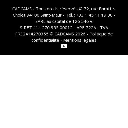
CADCAMS - Tous droits réservés © 72, rue Baratte-
Cholet 94100 Saint-Maur - Tél. : +33 1 45 11 19 00 -
SARL au capital de 126 546 €
SIRET 414 270 355 00012 - APE 722A - TVA
FR32414270355 © CADCAMS 2026 -
Politique de
confidentialité - Mentions légales