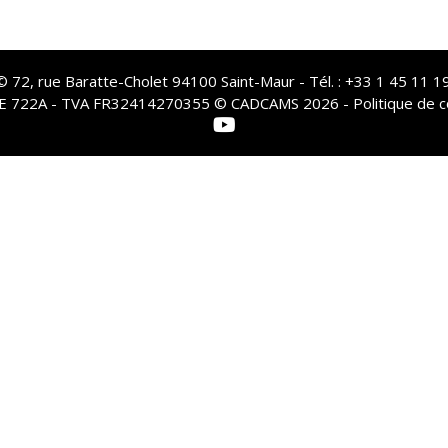
72, rue Baratte-Cholet 94100 Saint-Maur - Tél. : +33 1 45 11 19
PE 722A - TVA FR32414270355 © CADCAMS 2026 -
Politique de c