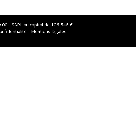
 00 - SARL au capital de 126 546 €
onfidentialité - Mentions légales