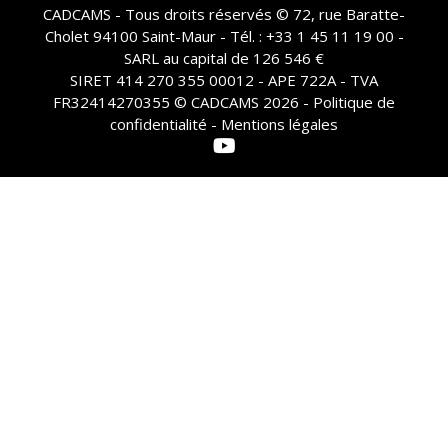
CADCAMS - Tous droits réservés © 72, rue Baratte-
Cholet 94100 Saint-Maur - Tél. : +33 1 45 11 19 00 -
SARL au capital de 126 546 €
SIRET 414 270 355 00012 - APE 722A - TVA
FR32414270355 © CADCAMS 2026 -
Politique de
confidentialité - Mentions légales