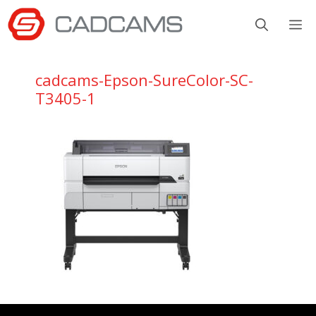
Aller
M
au
contenu
cadcams-Epson-SureColor-SC-
T3405-1