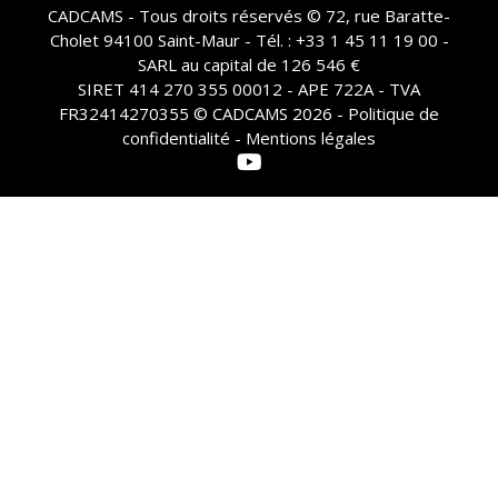
CADCAMS - Tous droits réservés © 72, rue Baratte-
Cholet 94100 Saint-Maur - Tél. : +33 1 45 11 19 00 -
SARL au capital de 126 546 €
SIRET 414 270 355 00012 - APE 722A - TVA
FR32414270355 © CADCAMS 2026 -
Politique de
confidentialité - Mentions légales