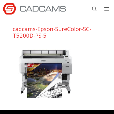
Aller
M
au
contenu
cadcams-Epson-SureColor-SC-
T5200D-PS-5