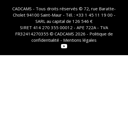
CADCAMS - Tous droits réservés © 72, rue Baratte-
Cholet 94100 Saint-Maur - Tél. : +33 1 45 11 19 00 -
SARL au capital de 126 546 €
SIRET 414 270 355 00012 - APE 722A - TVA
FR32414270355 © CADCAMS 2026 -
Politique de
confidentialité - Mentions légales