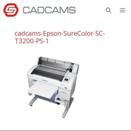
Aller
M
au
contenu
cadcams-Epson-SureColor-SC-
T3200-PS-1