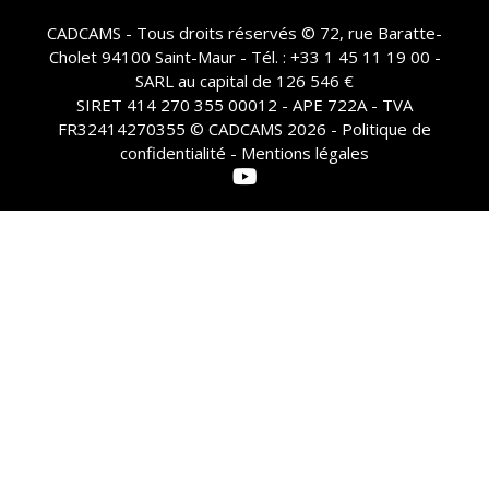
CADCAMS - Tous droits réservés © 72, rue Baratte-
Cholet 94100 Saint-Maur - Tél. : +33 1 45 11 19 00 -
SARL au capital de 126 546 €
SIRET 414 270 355 00012 - APE 722A - TVA
FR32414270355 © CADCAMS 2026 -
Politique de
confidentialité - Mentions légales