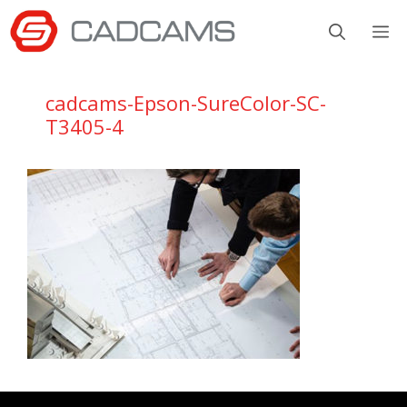
Aller
M
au
contenu
cadcams-Epson-SureColor-SC-
T3405-4