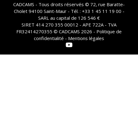
CADCAMS - Tous droits réservés © 72, rue Baratte-
Cholet 94100 Saint-Maur - Tél. : +33 1 45 11 19 00 -
SARL au capital de 126 546 €
SIRET 414 270 355 00012 - APE 722A - TVA
FR32414270355 © CADCAMS 2026 -
Politique de
confidentialité - Mentions légales