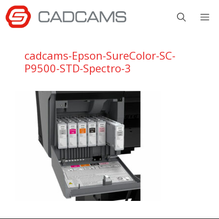
Aller
M
au
contenu
cadcams-Epson-SureColor-SC-
P9500-STD-Spectro-3