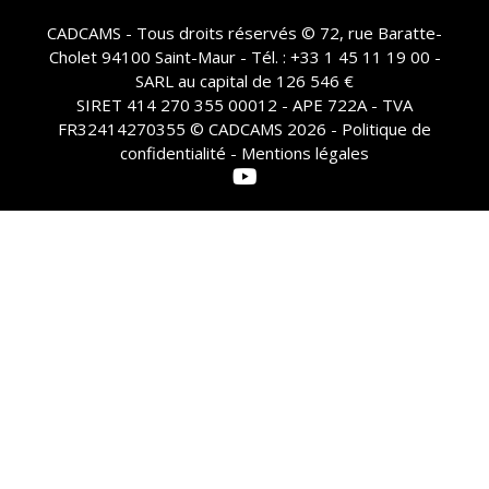
CADCAMS - Tous droits réservés © 72, rue Baratte-
Cholet 94100 Saint-Maur - Tél. : +33 1 45 11 19 00 -
SARL au capital de 126 546 €
SIRET 414 270 355 00012 - APE 722A - TVA
FR32414270355 © CADCAMS 2026 -
Politique de
confidentialité - Mentions légales