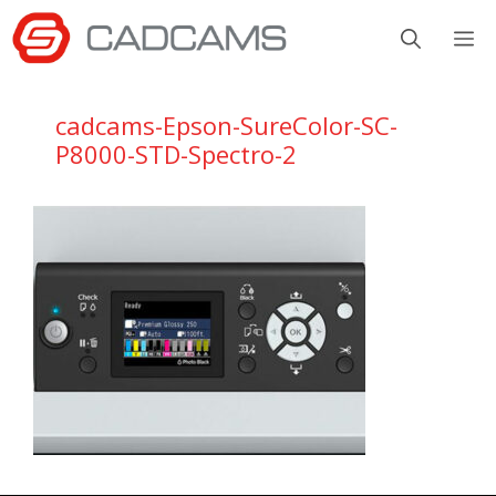
Aller
M
au
contenu
cadcams-Epson-SureColor-SC-
P8000-STD-Spectro-2