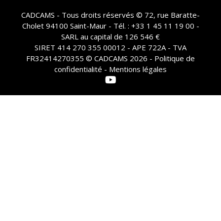
CADCAMS - Tous droits réservés © 72, rue Baratte-
Cholet 94100 Saint-Maur - Tél. : +33 1 45 11 19 00 -
SARL au capital de 126 546 €
SIRET 414 270 355 00012 - APE 722A - TVA
FR32414270355 © CADCAMS 2026 -
Politique de
confidentialité - Mentions légales