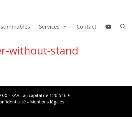
onsommables
Services
Contact
r-without-stand
 00 - SARL au capital de 126 546 €
onfidentialité - Mentions légales