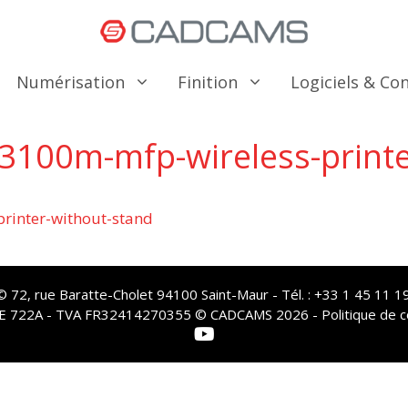
Numérisation
Finition
Logiciels & C
3100m-mfp-wireless-printe
rinter-without-stand
72, rue Baratte-Cholet 94100 Saint-Maur - Tél. : +33 1 45 11 19
PE 722A - TVA FR32414270355 © CADCAMS 2026 -
Politique de c