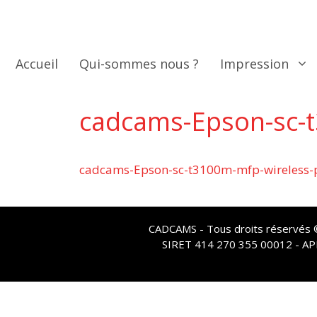
Aller
au
contenu
Accueil
Qui-sommes nous ?
Impression
cadcams-Epson-sc-t
cadcams-Epson-sc-t3100m-mfp-wireless-p
CADCAMS - Tous droits réservés © 
SIRET 414 270 355 00012 - A