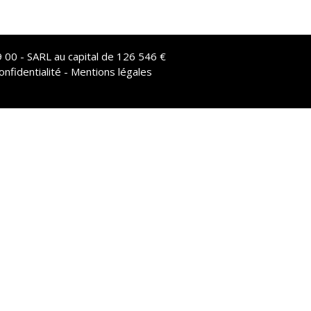
 00 - SARL au capital de 126 546 €
onfidentialité - Mentions légales