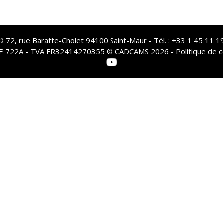
72, rue Baratte-Cholet 94100 Saint-Maur - Tél. : +33 1 45 11 19
PE 722A - TVA FR32414270355 © CADCAMS 2026 -
Politique de c