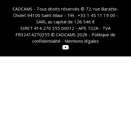
CADCAMS - Tous droits réservés © 72, rue Baratte-
Cholet 94100 Saint-Maur - Tél. : +33 1 45 11 19 00 -
SARL au capital de 126 546 €
SIRET 414 270 355 00012 - APE 722A - TVA
FR32414270355 © CADCAMS 2026 -
Politique de
confidentialité - Mentions légales