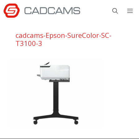
Aller
M
au
contenu
cadcams-Epson-SureColor-SC-
T3100-3