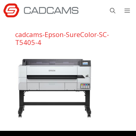
Aller
M
au
contenu
cadcams-Epson-SureColor-SC-
T5405-4