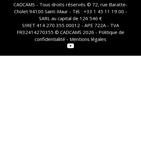
CADCAMS - Tous droits réservés © 72, rue Baratte-
Cholet 94100 Saint-Maur - Tél. : +33 1 45 11 19 00 -
SARL au capital de 126 546 €
SIRET 414 270 355 00012 - APE 722A - TVA
FR32414270355 © CADCAMS 2026 -
Politique de
confidentialité - Mentions légales