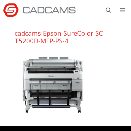
Aller
M
au
contenu
cadcams-Epson-SureColor-SC-
T5200D-MFP-PS-4