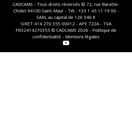
CADCAMS - Tous droits réservés © 72, rue Baratte-
Cholet 94100 Saint-Maur - Tél. : +33 1 45 11 19 00 -
SARL au capital de 126 546 €
SIRET 414 270 355 00012 - APE 722A - TVA
FR32414270355 © CADCAMS 2026 -
Politique de
confidentialité - Mentions légales