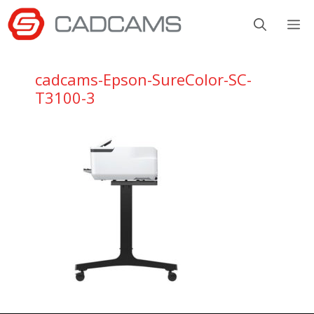
Aller
M
au
contenu
cadcams-Epson-SureColor-SC-
T3100-3