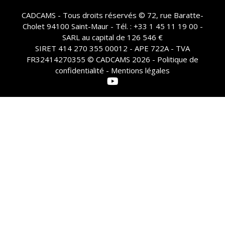
CADCAMS - Tous droits réservés © 72, rue Baratte-
Cholet 94100 Saint-Maur - Tél. : +33 1 45 11 19 00 -
SARL au capital de 126 546 €
SIRET 414 270 355 00012 - APE 722A - TVA
FR32414270355 © CADCAMS 2026 -
Politique de
confidentialité - Mentions légales