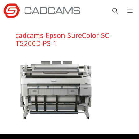
Aller
M
au
contenu
cadcams-Epson-SureColor-SC-
T5200D-PS-1