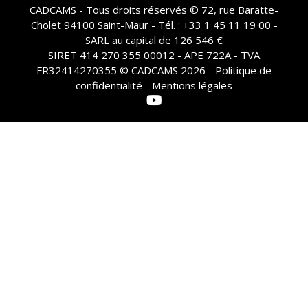
CADCAMS - Tous droits réservés © 72, rue Baratte-
Cholet 94100 Saint-Maur - Tél. : +33 1 45 11 19 00 -
SARL au capital de 126 546 €
SIRET 414 270 355 00012 - APE 722A - TVA
FR32414270355 © CADCAMS 2026 -
Politique de
confidentialité - Mentions légales