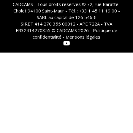
CADCAMS - Tous droits réservés © 72, rue Baratte-
Cholet 94100 Saint-Maur - Tél. : +33 1 45 11 19 00 -
SARL au capital de 126 546 €
SIRET 414 270 355 00012 - APE 722A - TVA
FR32414270355 © CADCAMS 2026 -
Politique de
confidentialité - Mentions légales