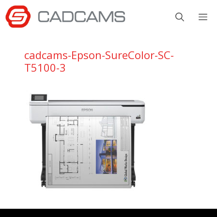
Aller
M
au
contenu
cadcams-Epson-SureColor-SC-
T5100-3