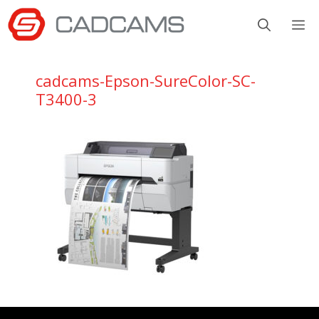
Aller
M
au
contenu
cadcams-Epson-SureColor-SC-
T3400-3