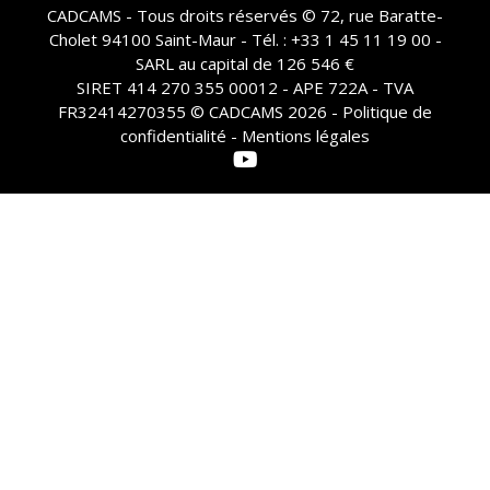
CADCAMS - Tous droits réservés © 72, rue Baratte-
Cholet 94100 Saint-Maur - Tél. : +33 1 45 11 19 00 -
SARL au capital de 126 546 €
SIRET 414 270 355 00012 - APE 722A - TVA
FR32414270355 © CADCAMS 2026 -
Politique de
confidentialité - Mentions légales