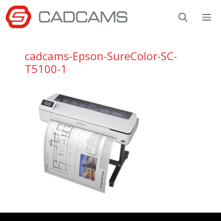
Aller
M
au
contenu
cadcams-Epson-SureColor-SC-
T5100-1