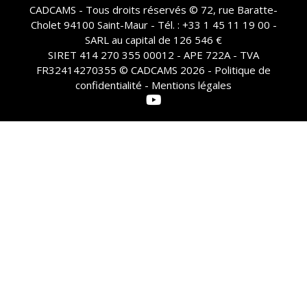
CADCAMS - Tous droits réservés © 72, rue Baratte-
Cholet 94100 Saint-Maur - Tél. : +33 1 45 11 19 00 -
SARL au capital de 126 546 €
SIRET 414 270 355 00012 - APE 722A - TVA
FR32414270355 © CADCAMS 2026 -
Politique de
confidentialité - Mentions légales