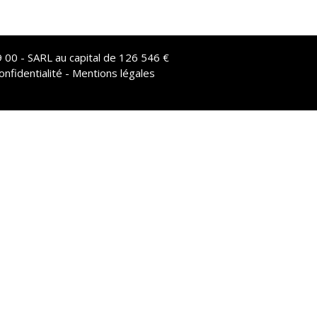
 00 - SARL au capital de 126 546 €
onfidentialité - Mentions légales