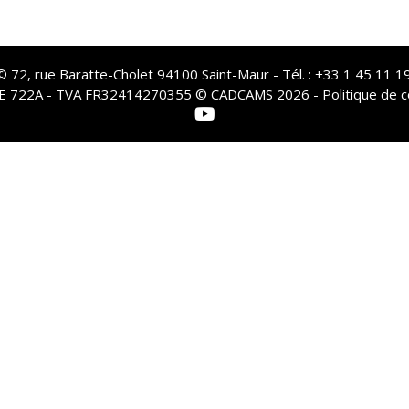
72, rue Baratte-Cholet 94100 Saint-Maur - Tél. : +33 1 45 11 19
PE 722A - TVA FR32414270355 © CADCAMS 2026 -
Politique de c