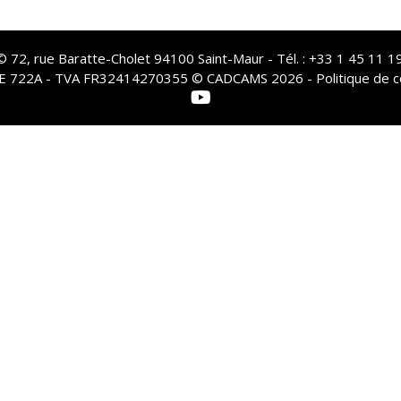
72, rue Baratte-Cholet 94100 Saint-Maur - Tél. : +33 1 45 11 19
PE 722A - TVA FR32414270355 © CADCAMS 2026 -
Politique de c