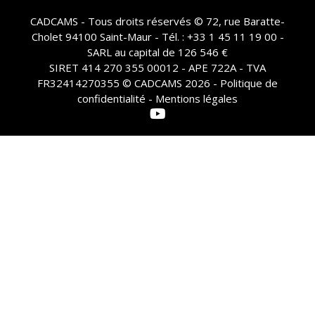
CADCAMS - Tous droits réservés © 72, rue Baratte-
Cholet 94100 Saint-Maur - Tél. : +33 1 45 11 19 00 -
SARL au capital de 126 546 €
SIRET 414 270 355 00012 - APE 722A - TVA
FR32414270355 © CADCAMS 2026 -
Politique de
confidentialité - Mentions légales