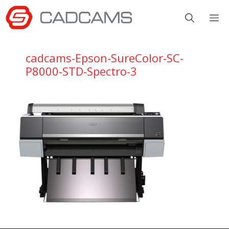
Aller
M
au
contenu
cadcams-Epson-SureColor-SC-
P8000-STD-Spectro-3