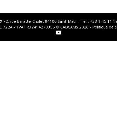
72, rue Baratte-Cholet 94100 Saint-Maur - Tél. : +33 1 45 11 19
PE 722A - TVA FR32414270355 © CADCAMS 2026 -
Politique de c