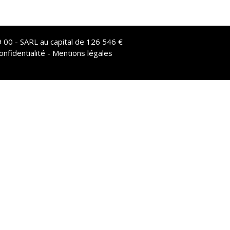
 00 - SARL au capital de 126 546 €
onfidentialité - Mentions légales