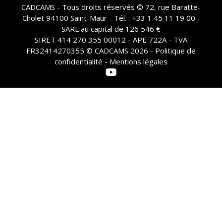
CADCAMS - Tous droits réservés © 72, rue Baratte-
Cholet 94100 Saint-Maur - Tél. : +33 1 45 11 19 00 -
SARL au capital de 126 546 €
SIRET 414 270 355 00012 - APE 722A - TVA
FR32414270355 © CADCAMS 2026 -
Politique de
confidentialité - Mentions légales