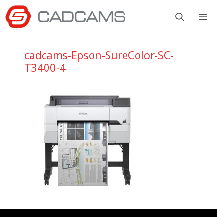
Aller
M
au
contenu
cadcams-Epson-SureColor-SC-
T3400-4